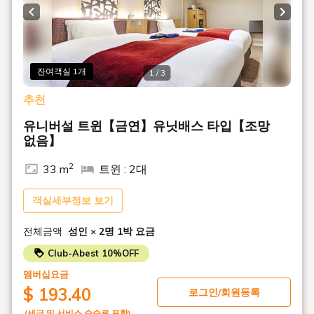
험을 제공하는 캐주얼 호텔입니다.
Previous slide
Next s
■액세스
명소 넘치는 게이한 본선 「시미즈 고조역」에서 도보 1분의
좋은 입지.
잔여객실 1개
1 / 3
일본의 전통과 현대가 융합하는 아름다운 거리 속에서 관광·음
식·쇼핑을 즐길 수 있습니다.
추천
■계절마다의 음료 과자가 즐길 수 있는 웰컴 서비스 「취점」
유니버설 트윈【금연】유닛배스 타입【조망
【15:00～17:00】
없음】
프런트의 「오리로(이로리)」스페이스에서, 여름은 차가운 녹
차와 와라비떡, 가을은 호지차와 경단을 준비하고 있습니다.
2
33 m
트윈 : 2대
(※6월 15일 이후의 서비스 내용입니다)
관광이나 이동 후, 교토의 료를 느끼는 서늘한 시간을 보내십
객실세부정보 보기
시오.
※메뉴는 변경될 가능성이 있습니다.
전체금액
성인 × 2명
1박 요금
■해피 아워 「수취」【17:00～18:30】
Club-Abest 10%OFF
각종 알코올과 청량 음료를 무료(셀프 서비스)로 즐기실 수 있
습니다.
멤버십요금
옥진, 유자 주스, 차가운 녹차 등 깔끔한 라인업입니다. (※6월
$ 193.40
로그인/회원등록
15일 이후의 서비스 내용입니다)
(세금 및 서비스 수수료 포함)