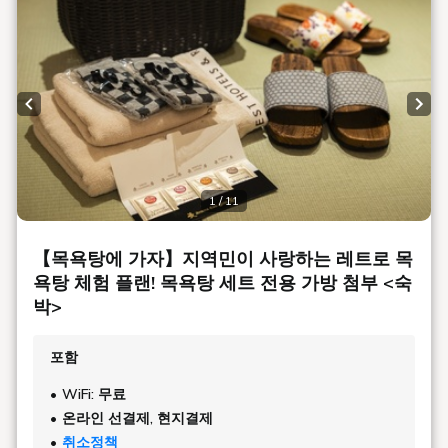
리에 부담없는 YOASOBI의 시간을 즐길 수 있습니다.
■1일의 시작을 물들이는 조식【7:00-9:30 (L.O.9:00)】
어린이부터 어른까지 즐길 수 있는 인기 메뉴를 엄선한 일본식
뷔페입니다.
아침의 호화를 맛볼 수 있는 특제 로스트 비프나, 자동으로 구
Previous slide
Next
워지는 팬케이크 머신 외, 구이 생선이나 치쿠젠 조림이라고
하는 정평의 일식 반찬을 준비하고 있습니다.
※혼잡시는 영업 개시 시간이 앞당겨지는 경우가 있습니다. 자
세한 내용은 문의하십시오.
1 / 11
【목욕탕에 가자】지역민이 사랑하는 레트로 목
욕탕 체험 플랜! 목욕탕 세트 전용 가방 첨부 <숙
박>
포함
WiFi: 무료
온라인 선결제, 현지결제
취소정책