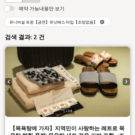
예약 가능내용만 보기
유니버설 트윈【금연】유닛배스 타입【조망없음】
검색 결과: 2 건
Previous slide
Next
1 / 14
【목욕탕에 가자】지역민이 사랑하는 레트로 목