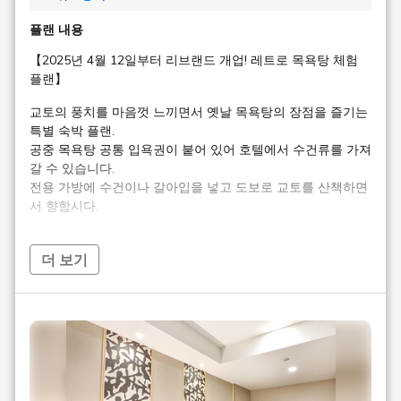
플랜 내용
【2025년 4월 12일부터 리브랜드 개업! 레트로 목욕탕 체험
플랜】
교토의 풍치를 마음껏 느끼면서 옛날 목욕탕의 장점을 즐기는
특별 숙박 플랜.
공중 목욕탕 공통 입욕권이 붙어 있어 호텔에서 수건류를 가져
갈 수 있습니다.
전용 가방에 수건이나 갈아입을 넣고 도보로 교토를 산책하면
서 향합시다.
호텔 아베스트 그란데 교토 시미즈는, 2025년 4월 12일부터
「호텔 SUI 교토 시미즈」로 야호를 변경해, 리브랜드 개업했
더 보기
습니다. 여러분에게 편히 쉴 수 있는 난로 뒤, 밤의 일흥을 즐길
수 있는 스낵 등, 새로운 체험 설비를 준비해 기다리고 있습니
다. 또한 리브랜드에 따라 제공 서비스에 일부 변경이 발생할
가능성이 있습니다.
호텔 'SUI'란?
에도시대부터 이어지는 일본의 미의식인 「멋(수)」를 현대에
계승해, 일본의 전통미와 현대적인 쾌적함을 융합시킨 체재 체