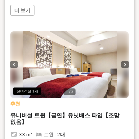
호텔 아베스트 그란데 교토 시미즈는, 2025년 4월 12일부터
「호텔 SUI 교토 시미즈」로 야호를 변경해, 리브랜드 개업했
더 보기
습니다. 여러분에게 편히 쉴 수 있는 난로 뒤, 밤의 일흥을 즐길
수 있는 스낵 등, 새로운 체험 설비를 준비해 기다리고 있습니
다. 또한 리브랜드에 따라 제공 서비스에 일부 변경이 발생할
가능성이 있습니다.
호텔 'SUI'란?
에도시대부터 이어지는 일본의 미의식인 「멋(수)」를 현대에
계승해, 일본의 전통미와 현대적인 쾌적함을 융합시킨 체재 체
험을 제공하는 캐주얼 호텔입니다.
Previous slide
Next s
■액세스
명소 넘치는 게이한 본선 「시미즈 고조역」에서 도보 1분의
좋은 입지.
잔여객실 1개
1 / 3
일본의 전통과 현대가 융합하는 아름다운 거리 속에서 관광·음
식·쇼핑을 즐길 수 있습니다.
추천
■계절마다의 음료 과자가 즐길 수 있는 웰컴 서비스 「취점」
유니버설 트윈【금연】유닛배스 타입【조망
【15:00～17:00】
없음】
프런트의 「오리로(이로리)」스페이스에서, 여름은 차가운 녹
차와 와라비떡, 가을은 호지차와 경단을 준비하고 있습니다.
2
33 m
트윈 : 2대
(※6월 15일 이후의 서비스 내용입니다)