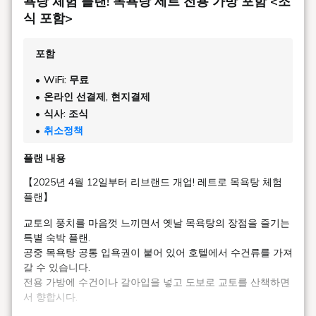
욕탕 체험 플랜! 목욕탕 세트 전용 가방 포함 <조
식 포함>
포함
WiFi: 무료
온라인 선결제, 현지결제
식사: 조식
취소정책
플랜 내용
【2025년 4월 12일부터 리브랜드 개업! 레트로 목욕탕 체험
플랜】
교토의 풍치를 마음껏 느끼면서 옛날 목욕탕의 장점을 즐기는
특별 숙박 플랜.
공중 목욕탕 공통 입욕권이 붙어 있어 호텔에서 수건류를 가져
갈 수 있습니다.
전용 가방에 수건이나 갈아입을 넣고 도보로 교토를 산책하면
서 향합시다.