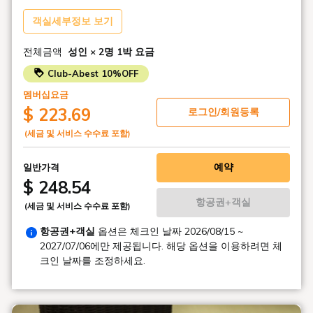
관광이나 이동 후, 교토의 료를 느끼는 서늘한 시간을 보내십
객실세부정보 보기
시오.
※메뉴는 변경될 가능성이 있습니다.
전체금액
성인 × 2명
1박 요금
■해피 아워 「수취」【17:00～18:30】
Club-Abest 10%OFF
각종 알코올과 청량 음료를 무료(셀프 서비스)로 즐기실 수 있
습니다.
멤버십요금
옥진, 유자 주스, 차가운 녹차 등 깔끔한 라인업입니다. (※6월
$ 223.69
로그인/회원등록
15일 이후의 서비스 내용입니다)
(세금 및 서비스 수수료 포함)
※안주 제공은 없습니다.
■수량 한정! 야식 서비스 「수야」【18:30～20:30】
예약
일반가격
투숙객 한정 무료 야식 「SUI 우동」. 이웃에 있는 교토의 노
$ 248.54
포 「반베에」의 국수를 토핑하고 리뉴얼했습니다.
항공권+객실
(세금 및 서비스 수수료 포함)
담백한 국물에 코시가 있는 사누키 우동은, 여름의 밤의 아랫
배를 채우기에 딱 좋은 일품입니다.
항공권+객실
옵션은 체크인 날짜
2026/08/15 ~
※선착순・수량 한정이 됩니다.
2027/07/06
에만 제공됩니다. 해당 옵션을 이용하려면 체
크인 날짜를 조정하세요.
■스낵 YOASOBI【20：30～22：30 최종 입점 22：00】
호텔 스탭이 운영하는, 숙박자 한정의 스낵(가라오케 BAR)입
니다. ※유료 서비스(음료 대별도).
낮에 대응한 프런트 스탭이 카운터에 서는 것도. 여행의 마무