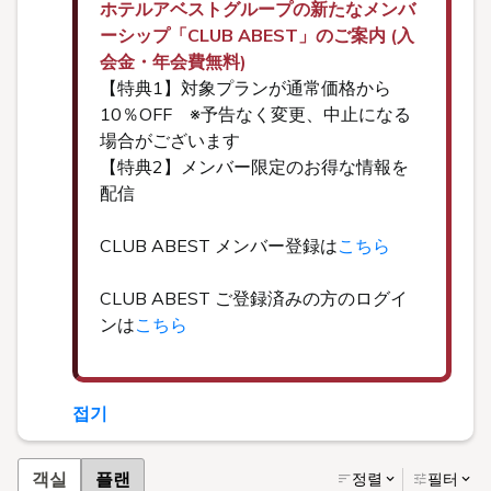
ホテルアベストグループの新たなメンバ
ーシップ「CLUB ABEST」のご案内 (入
会金・年会費無料)
【特典1】対象プランが通常価格から
10％OFF ※予告なく変更、中止になる
場合がございます
【特典2】メンバー限定のお得な情報を
配信
CLUB ABEST メンバー登録は
こちら
CLUB ABEST ご登録済みの方のログイ
ンは
こちら
접기
객실
플랜
정렬
필터