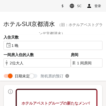
$
SC
登录
ホテルSUI京都清水
（旧：ホテルアベストグラ
ンデ京都清水）
入住天数
1 晚
一间房入住的人数
房间
2位大人
1 间房间
日期未定
附机票的预订
ホテルアベストグループの新たなメンバ