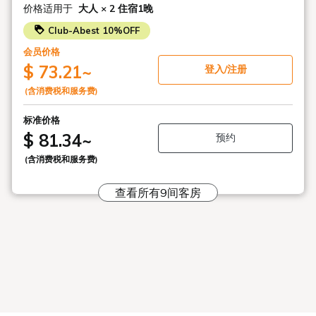
价格适用于
大人 × 2
住宿1晚
观光或旅行之后，不妨在此享受片刻清凉，感受京都的清爽。
Club-Abest 10%OFF
※菜单内容可能会有所变更。
会员价格
■欢乐时光“水水”[17:00-18:30]
$ 73.21
~
登入/注册
免费享用各种含酒精和不含酒精的饮品（自助）。
(含消费税和服务费)
清爽的饮品包括水酒、柚子汁和冰绿茶。（※服务详情自6月
标准价格
15日起）
$ 81.34
~
预约
※不提供小吃。
(含消费税和服务费)
■数量有限！深夜小吃服务“水屋”[18:30-20:30]
查看所有9间客房
酒店客人专享的免费深夜小吃“水乌冬面”。我们选用京都老字
号“半兵卫”的面筋，为乌冬面增添了新的风味。
清淡的汤底搭配劲道的赞岐乌冬面，是满足夏日夜晚清淡口味
的完美之选。
*先到先得，数量有限。