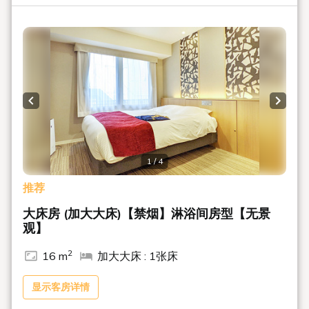
店”（Hotel SUI Kyoto Kiyomizu）并重新开业。我们期待您的
光临，并为您准备了全新的设施，例如舒适的日式炉灶
（irori）和提供晚间娱乐的小吃吧。请注意，部分服务可能会
因品牌重塑而有所调整。
关于“SUI”酒店
“SUI”酒店是一家休闲酒店，秉承江户时代以来传承至今
Previous slide
Next s
的“粋”（iki）日式美学，致力于将传统日式之美与现代舒适完
美融合，为您打造独特的入住体验。
■ 交通
1 / 4
酒店位置便利，距离京阪本线清水五条站仅需步行1分钟，周
推荐
边遍布众多著名景点。
大床房 (加大大床)【禁烟】淋浴间房型【无景
在这座融合了日本传统与现代的迷人城市中，您可以尽情享受
观】
观光、美食和购物的乐趣。
2
16 m
加大大床 : 1张床
■ 迎宾服务 “Suiten” 时令饮品及甜点 [15:00-17:00]
在前台的“炉边”（Irori）区域，夏季提供冰镇绿茶和蕨饼，秋
显示客房详情
季则提供焙茶和团子。（※服务详情自6月15日起生效）