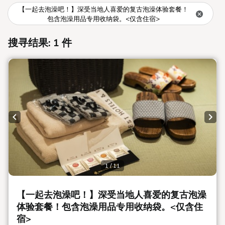
【一起去泡澡吧！】深受当地人喜爱的复古泡澡体验套餐！
包含泡澡用品专用收纳袋。<仅含住宿>
搜寻结果: 1 件
Previous slide
Next
1 / 11
【一起去泡澡吧！】深受当地人喜爱的复古泡澡
体验套餐！包含泡澡用品专用收纳袋。<仅含住
宿>