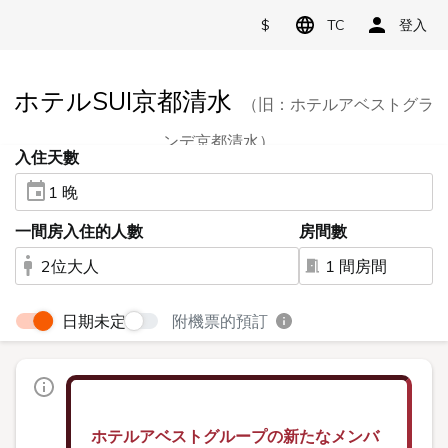
$
TC
登入
ホテルSUI京都清水
（旧：ホテルアベストグラ
ンデ京都清水）
入住天數
1 晚
一間房入住的人數
房間數
2位大人
1 間房間
日期未定
附機票的預訂
ホテルアベストグループの新たなメンバ