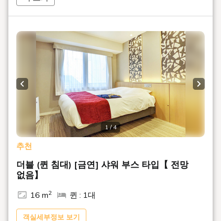
에도시대부터 이어지는 일본의 미의식인 「멋(수)」를 현대에
계승해, 일본의 전통미와 현대적인 쾌적함을 융합시킨 체재 체
험을 제공하는 캐주얼 호텔입니다.
■액세스
명소 넘치는 게이한 본선 「시미즈 고조역」에서 도보 1분의
좋은 입지.
일본의 전통과 현대가 융합하는 아름다운 거리 속에서 관광·음
식·쇼핑을 즐길 수 있습니다.
Previous slide
Next s
■계절마다의 음료 과자가 즐길 수 있는 웰컴 서비스 「취점」
【15:00～17:00】
프런트의 「오리로(이로리)」스페이스에서, 여름은 차가운 녹
1 / 4
차와 와라비떡, 가을은 호지차와 경단을 준비하고 있습니다.
추천
(※6월 15일 이후의 서비스 내용입니다)
관광이나 이동 후, 교토의 료를 느끼는 서늘한 시간을 보내십
더블 (퀸 침대) [금연] 샤워 부스 타입【 전망
시오.
없음】
※메뉴는 변경될 가능성이 있습니다.
2
16 m
퀸 : 1대
■해피 아워 「수취」【17:00～18:30】
각종 알코올과 청량 음료를 무료(셀프 서비스)로 즐기실 수 있
객실세부정보 보기
습니다.