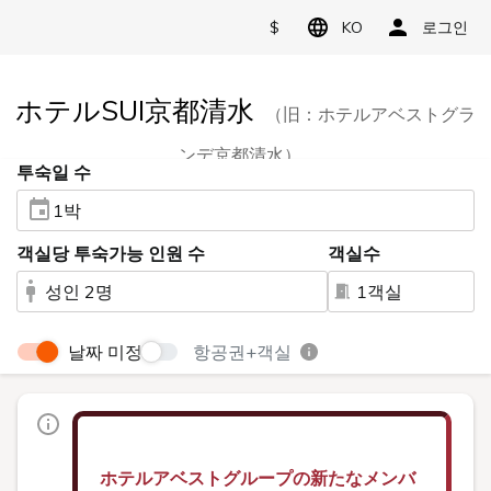
$
KO
로그인
ホテルSUI京都清水
（旧：ホテルアベストグラ
ンデ京都清水）
투숙일 수
1박
객실당 투숙가능 인원 수
객실수
성인 2명
1객실
날짜 미정
항공권+객실
ホテルアベストグループの新たなメンバ