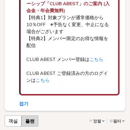
ーシップ「CLUB ABEST」のご案内 (入
会金・年会費無料)
【特典1】対象プランが通常価格から
10％OFF ※予告なく変更、中止になる
場合がございます
【特典2】メンバー限定のお得な情報を
配信
CLUB ABEST メンバー登録は
こちら
CLUB ABEST ご登録済みの方のログイ
ンは
こちら
접기
객실
플랜
정렬
필터