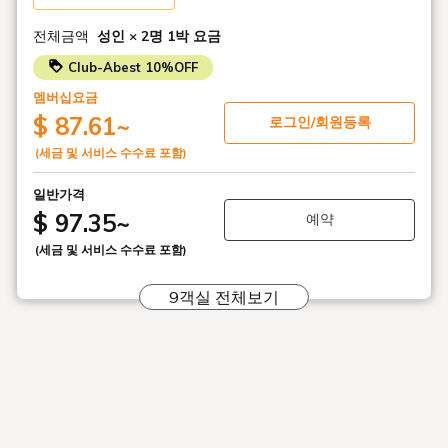
옥진, 유자 주스, 차가운 녹차 등 깔끔한 라인업입니다. (※6월
15일 이후의 서비스 내용입니다)
전체금액
성인 × 2명
1박 요금
※안주 제공은 없습니다.
Club-Abest 10%OFF
■수량 한정! 야식 서비스 「수야」【18:30～20:30】
멤버십요금
투숙객 한정 무료 야식 「SUI 우동」. 이웃에 있는 교토의 노
$ 87.61
~
로그인/회원등록
포 「반베에」의 국수를 토핑하고 리뉴얼했습니다.
(세금 및 서비스 수수료 포함)
담백한 국물에 코시가 있는 사누키 우동은, 여름의 밤의 아랫
배를 채우기에 딱 좋은 일품입니다.
일반가격
※선착순・수량 한정이 됩니다.
$ 97.35
~
예약
■스낵 YOASOBI【20：30～22：30 최종 입점 22：00】
(세금 및 서비스 수수료 포함)
호텔 스탭이 운영하는, 숙박자 한정의 스낵(가라오케 BAR)입
니다. ※유료 서비스(음료 대별도).
9객실 전체보기
낮에 대응한 프런트 스탭이 카운터에 서는 것도. 여행의 마무
리에 부담없는 YOASOBI의 시간을 즐길 수 있습니다.
■1일의 시작을 물들이는 조식【7:00-9:30 (L.O.9:00)】
어린이부터 어른까지 즐길 수 있는 인기 메뉴를 엄선한 일본식
뷔페입니다.
아침의 호화를 맛볼 수 있는 특제 로스트 비프나, 자동으로 구
워지는 팬케이크 머신 외, 구이 생선이나 치쿠젠 조림이라고